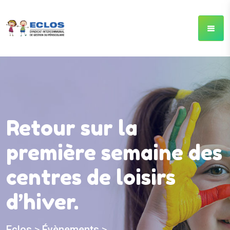
Retour sur la
première semaine des
centres de loisirs
d’hiver.
Eclos
>
Évènements
>