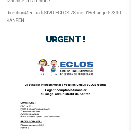
Madame la Directrice
direction@eclos.fr
SIVU ECLOS
28 rue d’Hettange
57330
KANFEN
URGENT !