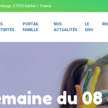
ttange, 57330 Kanfen / France
S
PORTAIL
NOS
LE
RE
TIVITÉS
FAMILLE
ACTUALITÉS
SIVU
maine du 08 