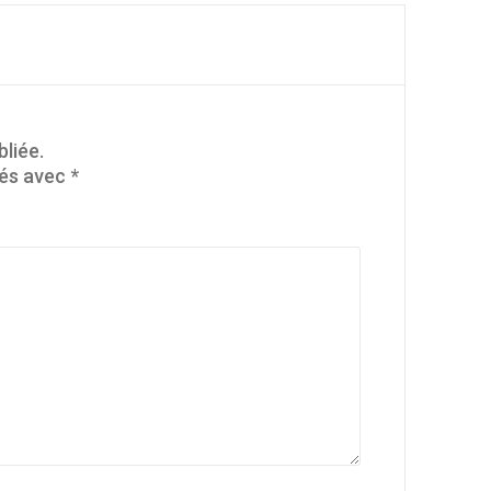
liée.
ués avec
*